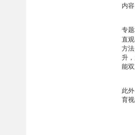
内容
专题
直观
方法
升，
能双
此外
育视